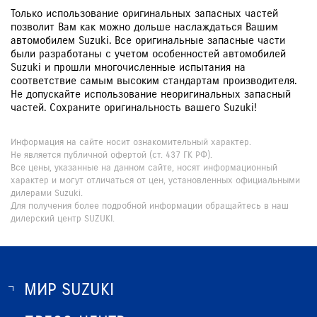
Только использование оригинальных запасных частей
позволит Вам как можно дольше наслаждаться Вашим
автомобилем Suzuki. Все оригинальные запасные части
были разработаны с учетом особенностей автомобилей
Suzuki и прошли многочисленные испытания на
соответствие самым высоким стандартам производителя.
Не допускайте использование неоригинальных запасный
частей. Сохраните оригинальность вашего Suzuki!
Информация на сайте носит ознакомительный характер.
Не является публичной офертой (ст. 437 ГК РФ).
Все цены, указанные на данном сайте, носят информационный
характер и могут отличаться от цен, установленных официальными
дилерами Suzuki.
Для получения более подробной информации обращайтесь в наш
дилерский центр SUZUKI.
МИР SUZUKI