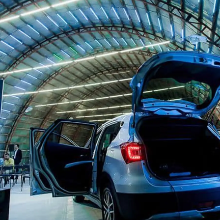
РАССЧИТАТЬ ТО
С
VITARA
JIMNY