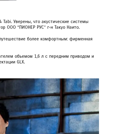
 Tabi. Уверены, что акустические системы
тор ООО “ПИОНЕР РУС” г-н Такуо Наито.
е путешествие более комфортным: фирменная
гателем объемом 1,6 л с передним приводом и
ктации GLX.