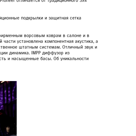
Pioneer отличается от традиционного SX4
ляционные подкрылки и защитная сетка
 фирменным ворсовым коврам в салоне и в
ой части установлена компонентная акустика, а
йственное штатным системам. Отличный звук и
ции динамика. IMPP диффузор из
ость и насыщенные басы. Об уникальности