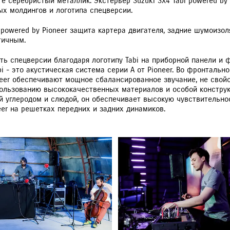
е серебристый металлик. Экстерьер Suzuki SX4 Tabi powered by 
х молдингов и логотипа спецверсии.
 powered by Pioneer защита картера двигателя, задние шумоизо
тичным.
ть спецверсии благодаря логотипу Tabi на приборной панели и
i - это акустическая система серии А от Pioneer. Во фронтальн
oneer обеспечивают мощное сбалансированное звучание, не сво
ользованию высококачественных материалов и особой конструк
й углеродом и слюдой, он обеспечивает высокую чувствительн
er на решетках передних и задних динамиков.