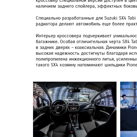
Кроссовер специальной версии доступен в цвет
наличием заднего спойлера, эффектных боковы
Специально разработанные для Suzuki SX4 Tabi
радиатора делают автомобиль еще более прак
Интерьер кроссовера подчеркивает уникальнос
багажнике. Особая отличительная черта SX4 Tab
в задних дверях – коаксиальная. Динамики Pi
высокая надежность достигнуты благодаря исп
полипропилена инжекционного литья, усиленны
такого SX4 хозяину напоминают шильдики Pione