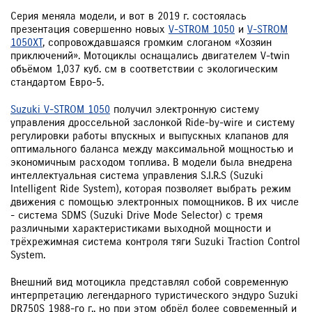
Серия меняла модели, и вот в 2019 г. состоялась
презентация совершенно новых
V-STROM 1050
и
V-STROM
1050XT
, сопровождавшаяся громким слоганом «Хозяин
приключений». Мотоциклы оснащались двигателем V-twin
объёмом 1,037 куб. см в соответствии с экологическим
стандартом Евро-5.
Suzuki V-STROM 1050
получил электронную систему
управления дроссельной заслонкой Ride-by-wire и систему
регулировки работы впускных и выпускных клапанов для
оптимального баланса между максимальной мощностью и
экономичным расходом топлива. В модели была внедрена
интеллектуальная система управления S.I.R.S (Suzuki
Intelligent Ride System), которая позволяет выбрать режим
движения с помощью электронных помощников. В их числе
- система SDMS (Suzuki Drive Mode Selector) с тремя
различными характеристиками выходной мощности и
трёхрежимная система контроля тяги Suzuki Traction Control
System.
Внешний вид мотоцикла представлял собой современную
интерпретацию легендарного туристического эндуро Suzuki
DR750S 1988-го г., но при этом обрёл более современный и