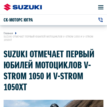
СК-МОТОРС ЮГРА
АВТОМОБИЛИ
+7 (3462) 95-85-85
ВЛАДЕЛЬЦАМ
г. Сургут, Ленина проспект, 76/1
Главная
SUZUKI ОТМЕЧАЕТ ПЕРВЫЙ ЮБИЛЕЙ МОТОЦИКЛОВ V-STROM 1050 И V-STROM
1050XT
О КОМПАНИИ
SUZUKI ОТМЕЧАЕТ ПЕРВЫЙ
КОНТАКТЫ
ЮБИЛЕЙ МОТОЦИКЛОВ V-
НОВОСТИ
STROM 1050 И V-STROM
1050XT
ЗАКАЗАТЬ ЗВОНОК