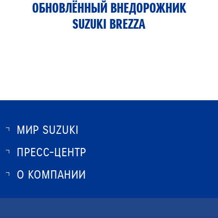
ОБНОВЛЁННЫЙ ВНЕДОРОЖНИК
SUZUKI BREZZA
МИР SUZUKI
ПРЕСС-ЦЕНТР
О SUZUKI
ИСТОРИЯ SUZUKI
О КОМПАНИИ
НОВОСТИ
ПРОГРАММА ЛОЯЛЬНОСТИ
О КОМПАНИИ
ОПТОВЫЕ ПРОДАЖИ ЗАПЧАСТЕЙ
КОНТАКТЫ