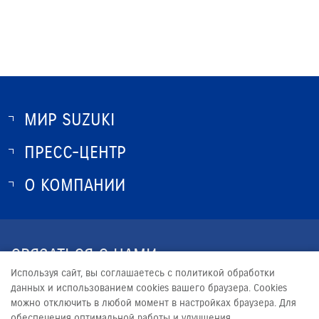
МИР SUZUKI
ПРЕСС-ЦЕНТР
О SUZUKI
ИСТОРИЯ SUZUKI
О КОМПАНИИ
НОВОСТИ
ПРОГРАММА ЛОЯЛЬНОСТИ
О КОМПАНИИ
ОПТОВЫЕ ПРОДАЖИ ЗАПЧАСТЕЙ
КОНТАКТЫ
СВЯЗАТЬСЯ С НАМИ
ЮРИДИЧЕСКАЯ ИНФОРМАЦИЯ
Используя сайт, вы соглашаетесь с политикой обработки
+7 (3462) 95-85-85
данных и использованием cookies вашего браузера. Cookies
можно отключить в любой момент в настройках браузера. Для
SUZUKI.INFO@SK-MOTORS.NET
обеспечения оптимальной работы и улучшения